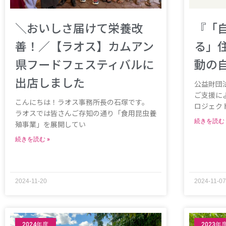
＼おいしさ届けて栄養改
『「
善！／【ラオス】カムアン
る」
県フードフェスティバルに
動の
出店しました
公益財団
ご支援によ
こんにちは！ラオス事務所長の石塚です。
ロジェク
ラオスでは皆さんご存知の通り「食用昆虫養
続きを読む 
殖事業」を展開してい
続きを読む »
2024-11-20
2024-11-07
2024年度
2023年