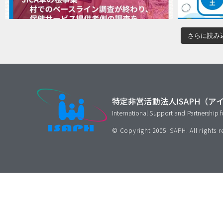
さらに読み込
特定非営活動法人ISAPH（ア
International Support and Partnership f
© Copyright 2005
ISAPH
. All rights 