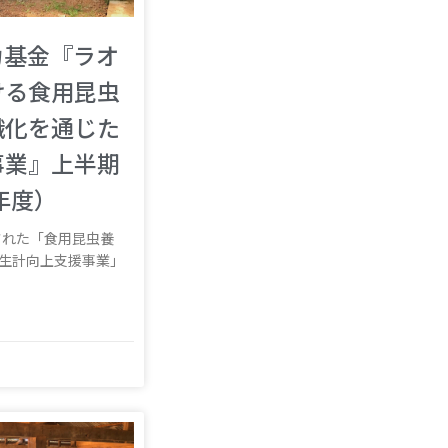
力基金『ラオ
ける食用昆虫
織化を通じた
事業』上半期
年度）
始された「食用昆虫養
生計向上支援事業」