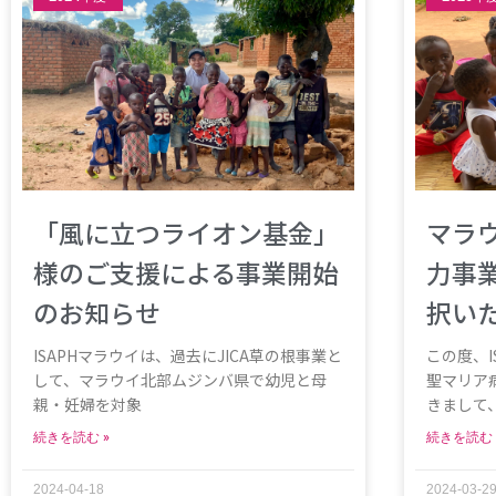
「風に立つライオン基金」
マラウ
様のご支援による事業開始
力事業
のお知らせ
択い
ISAPHマラウイは、過去にJICA草の根事業と
この度、
して、マラウイ北部ムジンバ県で幼児と母
聖マリア
親・妊婦を対象
きまして
続きを読む »
続きを読む 
2024-04-18
2024-03-2