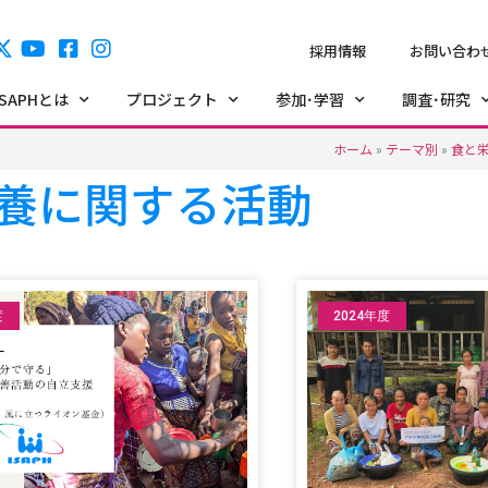
採用情報
お問い合わ
ISAPHとは
プロジェクト
参加･学習
調査･研究
ホーム
»
テーマ別
»
食と
養に関する活動
度
2024年度