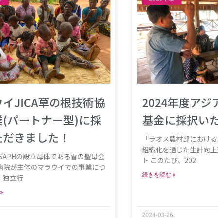
イJICA草の根技術協
2024年度ア
(パートナー型)に採
基金に採択い
ただきました！
「ラオス農村部における
組織化を通じた生計向上
ISAPHの設立母体である雪の聖母会
ト このたび、202
病院が主体のマラウイでの事業につ
続きを読む »
、独立行
»
9
2024-03-26