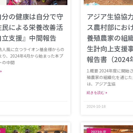
自分の健康は自分で守
アジア生協協
住民による栄養改善活
ス農村部にお
自立支援』中間報告
養殖農家の組
生計向上支援
法人風に立つライオン基金様からの
り、2024年4月から始まった本プ
報告書（2024
トの中間
1.概要 2024年度に開
»
殖農家の組織化を通じた
は、アジア生協
続きを読む »
2024-10-18
度
2023年度