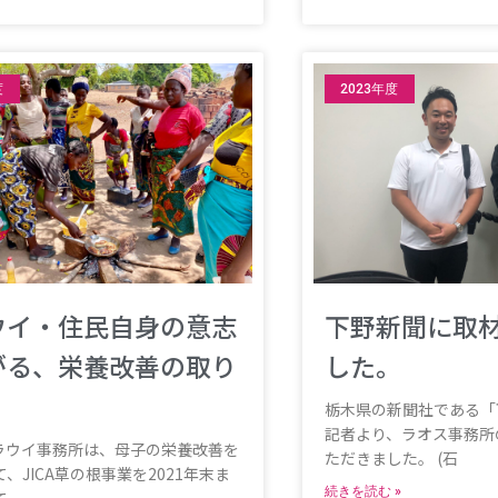
度
2023年度
ウイ・住民自身の意志
下野新聞に取
がる、栄養改善の取り
した。
栃木県の新聞社である「
記者より、ラオス事務所
Hマラウイ事務所は、母子の栄養改善を
ただきました。 (石
、JICA草の根事業を2021年末ま
続きを読む »