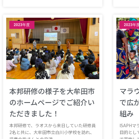
2023年度
2023年
本邦研修の様子を大牟田市
マラ
のホームページでご紹介い
で広
ただきました！
組み
本邦研修で、ラオスから来日していた研修員
ISAP
2名と共に、大牟田市立白川小学校を訪れ、
目的として