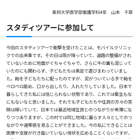
東邦大学医学部看護学科4年 山本 千草
スタディツアーに参加して
今回のスタディツアーで衝撃を受けたことは、モバイルクリニッ
クでの出来事です。その日は雨が降っていて、道路の整備がされ
ていないために地面がぐちゃぐちゃで、さらに牛の糞も混じって
いたのにも関わらず、子どもたちは素足で遊びまわっていまし
た。飴を子どもたちに配ったのですが、泥がついている手で飴を
ペロペロ舐め、口から出したり、入れたりしていました。日本で
暮らしてきた私には信じられない状態であり、これでは衛生もな
にもないなと思いました。それでも子どもたちや住民の方々の笑
顔は輝いていて、日本では最近地域住民とのつながりが希薄にな
りつつありますが、この村では同じ地域に暮らす人々としてのつ
ながりや連帯感を見ることができました。今の私にできることは
医療や支援が行き届いていない現状を広めることくらいですが、