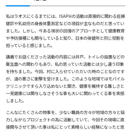
私はラオスにくるまでには、ISAPHの活動は直接的に関わる妊婦
健診や乳幼児の身長体重測定などの項目が主なものだと思ってい
ました。しかし、今ある現状の回復のアプローチとして健康教育
や予防接種にも関与していると知り、日本の保健所と同じ役割を
担っていると感じました。
講義でお話くださった活動の内容には井戸、トイレの設置などの
衛生面への関わりもあり、私の思っていた活動とは少し違う印象
を持ちました。今回、村に入らせていただいた時のことなのです
が、道の悪さに衝撃を受けました。このような地域ではモバイル
クリニックですら入り込めないと聞き、健康を維持する難しさと
一見健康には関与しなさそうな事も大いに関わってくる事を実感
しました。
こんなにたくさんの物事を、少ない職員の方々が地域の方々と協
力しながらプロジェクトの為に活動していて、今回その現場に直
接関与させて頂いた事は私にとって素晴らしい経験になったと思