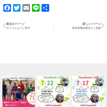
Facebook
Twitter
Email
Line
共
有
過去のページ
新しいページ
iサイクルよりご寄付
岡本新職員着任のご挨拶