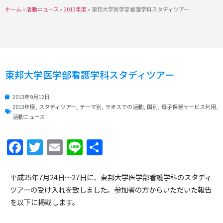
ホーム
»
活動ニュース
»
2013年度
»
東邦大学医学部看護学科スタディツアー
東邦大学医学部看護学科スタディツアー
2013年9月12日
2013年度
,
スタディツアー
,
テーマ別
,
ラオスでの活動
,
国別
,
母子保健サービス利用
,
活動ニュース
Facebook
Twitter
Email
Line
共
有
平成25年7月24日～27日に、東邦大学医学部看護学科のスタディ
ツアーの受け入れを致しました。参加者の方からいただいた報告
を以下に掲載します。