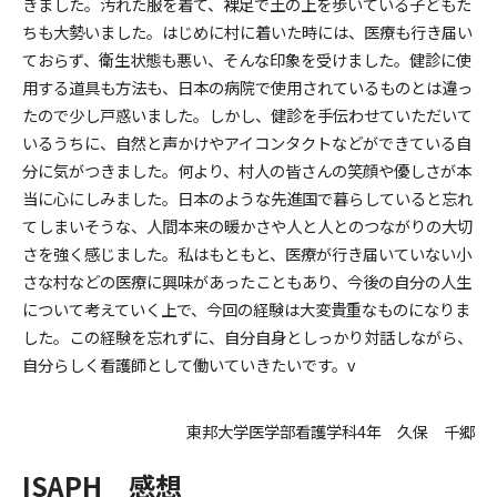
きました。汚れた服を着て、裸足で土の上を歩いている子どもた
ちも大勢いました。はじめに村に着いた時には、医療も行き届い
ておらず、衛生状態も悪い、そんな印象を受けました。健診に使
用する道具も方法も、日本の病院で使用されているものとは違っ
たので少し戸惑いました。しかし、健診を手伝わせていただいて
いるうちに、自然と声かけやアイコンタクトなどができている自
分に気がつきました。何より、村人の皆さんの笑顔や優しさが本
当に心にしみました。日本のような先進国で暮らしていると忘れ
てしまいそうな、人間本来の暖かさや人と人とのつながりの大切
さを強く感じました。私はもともと、医療が行き届いていない小
さな村などの医療に興味があったこともあり、今後の自分の人生
について考えていく上で、今回の経験は大変貴重なものになりま
した。この経験を忘れずに、自分自身としっかり対話しながら、
自分らしく看護師として働いていきたいです。v
東邦大学医学部看護学科4年 久保 千郷
ISAPH 感想