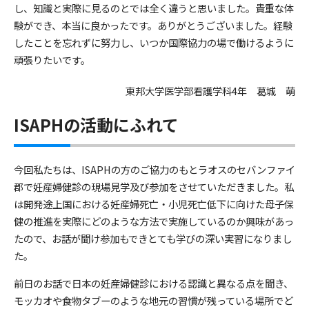
し、知識と実際に見るのとでは全く違うと思いました。貴重な体
験ができ、本当に良かったです。ありがとうございました。経験
したことを忘れずに努力し、いつか国際協力の場で働けるように
頑張りたいです。
東邦大学医学部看護学科4年 葛城 萌
ISAPHの活動にふれて
今回私たちは、ISAPHの方のご協力のもとラオスのセバンファイ
郡で妊産婦健診の現場見学及び参加をさせていただきました。私
は開発途上国における妊産婦死亡・小児死亡低下に向けた母子保
健の推進を実際にどのような方法で実施しているのか興味があっ
たので、お話が聞け参加もできとても学びの深い実習になりまし
た。
前日のお話で日本の妊産婦健診における認識と異なる点を聞き、
モッカオや食物タブーのような地元の習慣が残っている場所でど