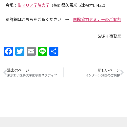
会場：
聖マリア学院大学
（福岡県久留米市津福本町422）
※詳細はこちらをご覧ください →
国際協力セミナーのご案内
ISAPH 事務局
Facebook
Twitter
Email
Line
共
有
過去のページ
新しいページ
東京女子医科大学医学部スタディツアー
インターン帰国のご挨拶