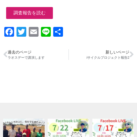
調査報告を読む
Facebook
Twitter
Email
Line
共
有
過去のページ
新しいページ
ラオスデーで講演します
iサイクルプロジェクト報告2