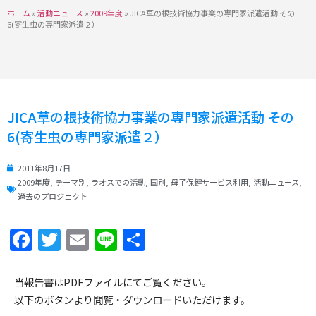
ホーム
»
活動ニュース
»
2009年度
»
JICA草の根技術協力事業の専門家派遣活動 その
6(寄生虫の専門家派遣２）
JICA草の根技術協力事業の専門家派遣活動 その
6(寄生虫の専門家派遣２）
2011年8月17日
2009年度
,
テーマ別
,
ラオスでの活動
,
国別
,
母子保健サービス利用
,
活動ニュース
,
過去のプロジェクト
Facebook
Twitter
Email
Line
共
有
当報告書はPDFファイルにてご覧ください。
以下のボタンより閲覧・ダウンロードいただけます。