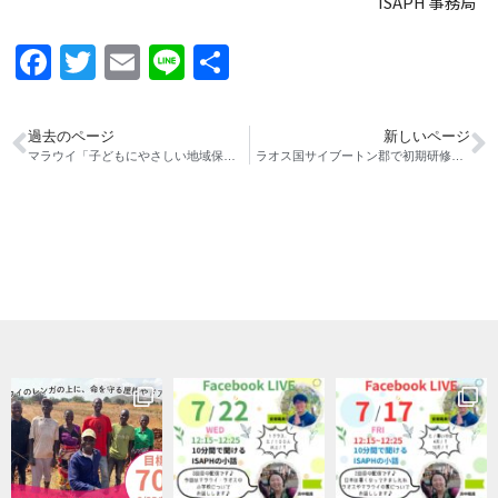
ISAPH 事務局
Facebook
Twitter
Email
Line
共
有
過去のページ
新しいページ
マラウイ「子どもにやさしい地域保健プロジェクト」最終報告会の 実施について
ラオス国サイブートン郡で初期研修を実施