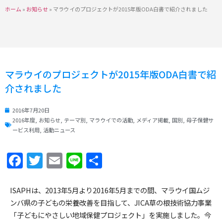
ホーム
»
お知らせ
»
マラウイのプロジェクトが2015年版ODA白書で紹介されました
マラウイのプロジェクトが2015年版ODA白書で紹
介されました
2016年7月20日
2016年度
,
お知らせ
,
テーマ別
,
マラウイでの活動
,
メディア掲載
,
国別
,
母子保健サ
ービス利用
,
活動ニュース
Facebook
Twitter
Email
Line
共
有
ISAPHは、2013年5月より2016年5月までの間、マラウイ国ムジ
ンバ県の子どもの栄養改善を目指して、JICA草の根技術協力事業
「子どもにやさしい地域保健プロジェクト」を実施しました。今