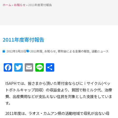
ホーム
»
お知らせ
»
2011年度寄付報告
2011年度寄付報告
2012年3月23日
2011年度
,
お知らせ
,
寄附金による支援の報告
,
活動ニュース
Facebook
Twitter
Email
Line
共
有
ISAPHでは、皆さまから頂いた寄付金ならびにｉサイクル(ペッ
トボトルキャップ回収）の収益金より、貧困で粉ミルク代、治療
費、出産費用などが支払えない住民を対象とした支援をしていま
す。
2011年度は、ラオス・カムアン県の活動地域で母乳が出ない母