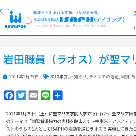
岩田職員（ラオス）が聖マ
2011年2月25日
2010年度
,
お知らせ
,
ラオスでの活動
,
国別
,
母
Facebook
Twitter
Email
Line
共
有
2011年1月29日（土）に聖マリア学院大学で行われた、聖マリア
のテーマは「国際看護協力の実績を踏まえて～中南米・アジア・ア
ストのうちの1人としてISAPHの活動を通じラオスで 実施してき