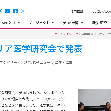
採用情報
お問い合わ
ISAPHとは
プロジェクト
参加･学習
調査･研究
ホーム
»
お知らせ
»
岩田職員（ラオス）が
リア医学研究会で発表
子保健サービス利用
,
活動ニュース
,
講演・講義
医学会研究会に参加しました。 シンポジウム
フリカの報告と今後～」で、3人のシンポジ
たことなどを発表しました。私の他に、聖マリ