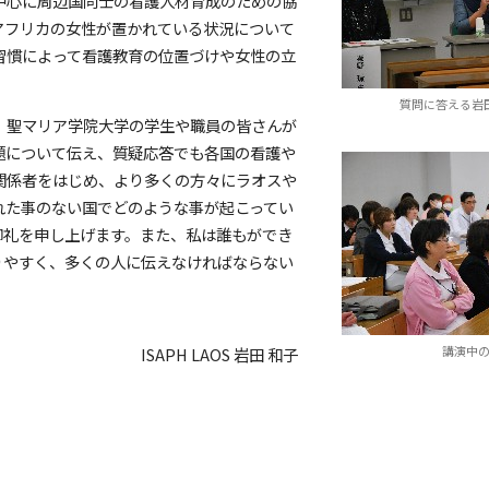
中心に周辺国同士の看護人材育成のための協
アフリカの女性が置かれている状況について
習慣によって看護教育の位置づけや女性の立
質問に答える岩
、聖マリア学院大学の学生や職員の皆さんが
題について伝え、質疑応答でも各国の看護や
関係者をはじめ、より多くの方々にラオスや
訪れた事のない国でどのような事が起こってい
御礼を申し上げます。また、私は誰もができ
りやすく、多くの人に伝えなければならない
講演中
ISAPH LAOS 岩田 和子