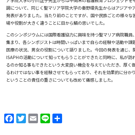
ア学院大学の小川正子先生からは中南米の看護教育プロジェクトを
調について、同じく聖マリア学院大学の秦野環先生からはアジアや
発表がありました。当たり前のことですが、国や民族ごとの様々な
場や役割が大きく違うことに目から鱗の思いでした。
このシンポジウムには国際看護協力に興味を持つ聖マリア病院職員
集まり、各シンポジストは時間いっぱいまで自らの経験や活動や課
医療の状況、男女の役割について語りました。今回の発表を通じ、
ISAPHの活動について知ってもらうことができたと同時に、私が
るのか知る事もできたという大変良い機会を与えていただき、厚く
るわけではない事を経験させてもらっており、それを効果的に分か
ということの責任の重さについても改めて痛感しました。
Facebook
Twitter
Email
Line
共
有